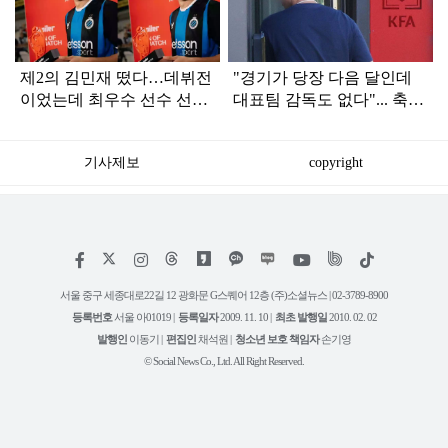
제2의 김민재 떴다…데뷔전
"경기가 당장 다음 달인데
이었는데 최우수 선수 선정
대표팀 감독도 없다"... 축구
된 '한국 국가대표' (활약상)
협회 현재 상황
기사제보
copyright
저
페
인
위
틱
작
이
스
키
톡
권
스
타
트
서울 중구 세종대로22길 12 광화문 G스퀘어 12층 (주)소셜뉴스 | 02-3789-8900
정
북
그
리
보
등록번호
서울 아01019 |
등록일자
2009. 11. 10 |
최초 발행일
2010. 02. 02
램
유
튜
발행인
이동기 |
편집인
채석원 |
청소년 보호 책임자
손기영
브
© Social News Co., Ltd. All Right Reserved.