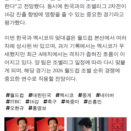
한다”고 전망했다. 동시에 한국과의 조별리그 2차전이
16강 진출 향방에 영향을 줄 수 있는 중요한 경기라고
평가했다.
이번 한국과 멕시코의 맞대결은 월드컵 본선에서 여러
차례 성사된 바 있으며, 과거 기록에서는 멕시코가 우
세했지만 최근 A매치에서는 격차가 좁혀진 흐름이 이
어지고 있다. 양 팀은 조별리그 일정에 따라 다시 맞붙
게 되며, 해당 경기는 2026 월드컵 조별 순위 경쟁에
중요한 변수로 작용할 전망이다.
월드컵
대한민국
멕시코
중계
네이버
JTBC
16강
축구
북중미
손흥민
오현규
홍명보
탑
라
인