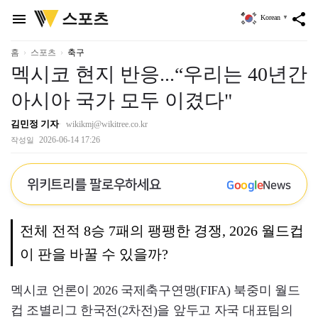
위
스포츠
menu
share
Korean
▼
키
트
리
홈
스포츠
축구
멕시코 현지 반응...“우리는 40년간
아시아 국가 모두 이겼다"
김민정 기자
wikikmj@wikitree.co.kr
2026-06-14 17:26
작성일
위키트리를 팔로우하세요
G
o
o
g
l
e
News
전체 전적 8승 7패의 팽팽한 경쟁, 2026 월드컵
이 판을 바꿀 수 있을까?
멕시코 언론이 2026 국제축구연맹(FIFA) 북중미 월드
컵 조별리그 한국전(2차전)을 앞두고 자국 대표팀의