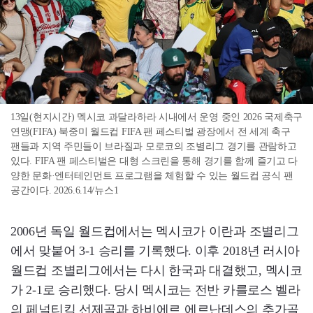
13일(현지시간) 멕시코 과달라하라 시내에서 운영 중인 2026 국제축구
연맹(FIFA) 북중미 월드컵 FIFA 팬 페스티벌 광장에서 전 세계 축구
팬들과 지역 주민들이 브라질과 모로코의 조별리그 경기를 관람하고
있다. FIFA 팬 페스티벌은 대형 스크린을 통해 경기를 함께 즐기고 다
양한 문화·엔터테인먼트 프로그램을 체험할 수 있는 월드컵 공식 팬
공간이다. 2026.6.14/뉴스1
2006년 독일 월드컵에서는 멕시코가 이란과 조별리그
에서 맞붙어 3-1 승리를 기록했다. 이후 2018년 러시아
월드컵 조별리그에서는 다시 한국과 대결했고, 멕시코
가 2-1로 승리했다. 당시 멕시코는 전반 카를로스 벨라
의 페널티킥 선제골과 하비에르 에르난데스의 추가골