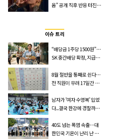
옴” 공개 직후 반응 터진
진로 뷔 캠페인 영상
이슈 트리
“배당금 1주당 1500원”…
SK 중간배당 확정, 지급일
과 대상은?
8월 절반을 통째로 쉰다…
전 직원이 무려 17일간 휴
가 떠나는 ‘이 회사’
남자가 '여자 수영복' 입었
다...결국 한강에 경찰까지
출동 (+사진)
40도 넘는 폭염 속출…대
한민국 기온이 난리 난 이