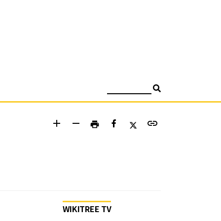
검색
add
remove
link
print
WIKITREE TV