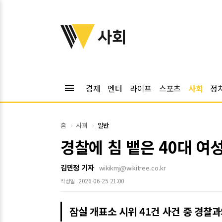
위키트리
사회
menu
경제
엔터
라이프
스포츠
사회
정
홈
사회
일반
경찰에 침 뱉은 40대 여
김민정 기자
wikikmj@wikitree.co.kr
2026-06-25 21:00
작성일
잠실 개표소 시위 41건 사건 중 경찰