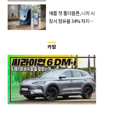
유, 사진 1장으로 설명 가
능
애플 첫 폴더블폰, 니치 시
장서 점유율 34% 차지할
듯
카밥