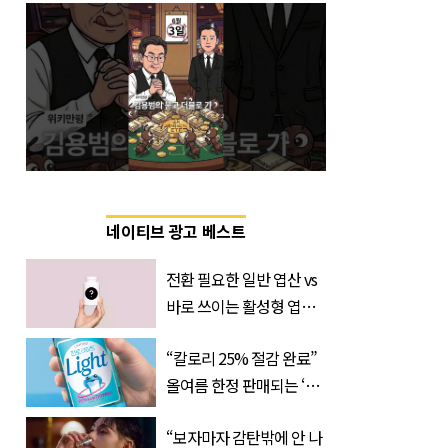
네이티브 광고 베스트
전환 필요한 일반 엽산 vs
바로 쓰이는 활성형 엽
산… 차이는?
“칼로리 25% 절감 완료”
‘Quatrefolic®’ 주목
올여름 한정 판매되는 ‘최
저 칼로리 소주’ 나왔다
“보자마자 감탄밖에 안 나