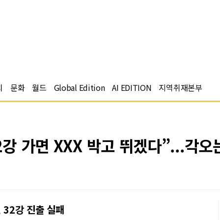
치
문화
월드
Global Edition
AI EDITION
지역취재본부
2강 가면 XXX 박고 뛰겠다”...각
 32강 진출 실패