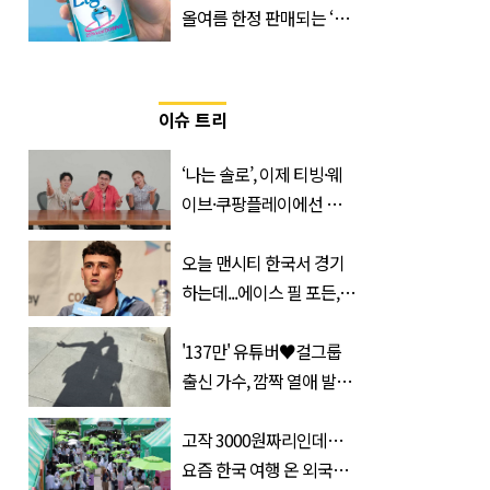
올여름 한정 판매되는 ‘최
저 칼로리 소주’ 나왔다
이슈 트리
‘나는 솔로’, 이제 티빙·웨
이브·쿠팡플레이에선 못
본다…오직 ‘여기’서만 공
개
오늘 맨시티 한국서 경기
하는데...에이스 필 포든,
이강인 향해 '깜짝 발언'
'137만' 유튜버♥걸그룹
출신 가수, 깜짝 열애 발
표…공개된 투샷 '눈길'
(+사진)
고작 3000원짜리인데…
요즘 한국 여행 온 외국인