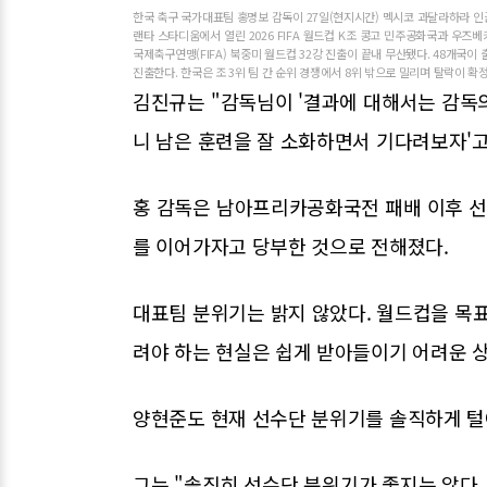
한국 축구 국가대표팀 홍명보 감독이 27일(현지시간) 멕시코 과달라하라 인
랜타 스타디움에서 열린 2026 FIFA 월드컵 K조 콩고 민주공화국과 우즈
국제축구연맹(FIFA) 북중미 월드컵 32강 진출이 끝내 무산됐다. 48개국이 출
진출한다. 한국은 조 3위 팀 간 순위 경쟁에서 8위 밖으로 밀리며 탈락이 확정됐다
김진규는 "감독님이 '결과에 대해서는 감독의
니 남은 훈련을 잘 소화하면서 기다려보자'고
홍 감독은 남아프리카공화국전 패배 이후 
를 이어가자고 당부한 것으로 전해졌다.
대표팀 분위기는 밝지 않았다. 월드컵을 목표
려야 하는 현실은 쉽게 받아들이기 어려운 
양현준도 현재 선수단 분위기를 솔직하게 털
그는 "솔직히 선수단 분위기가 좋지는 않다.