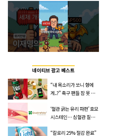
네이티브 광고 베스트
“내 목소리가 쏘니 형에
게..?” 축구 팬들 잠 못 들
게 할 테라의 역대급 이벤
‘혈관 긁는 유리 파편’ 호모
트
시스테인… 심혈관 질환
으로 사망 위험 부른다
“칼로리 25% 절감 완료”