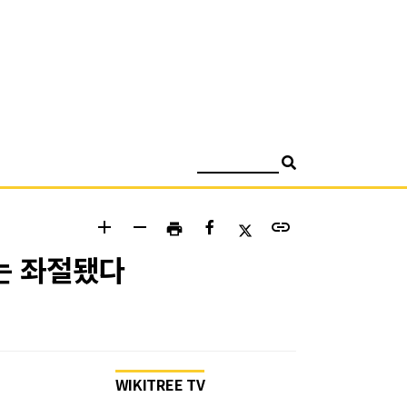
검색
add
remove
link
print
오는 좌절됐다
WIKITREE TV