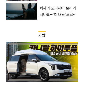
들 필수 구매템이라는 '이
화제의 '오디세이' 보러가
것'
시나요…'이 내용' 모르고
가면 절반만 보입니다
카밥