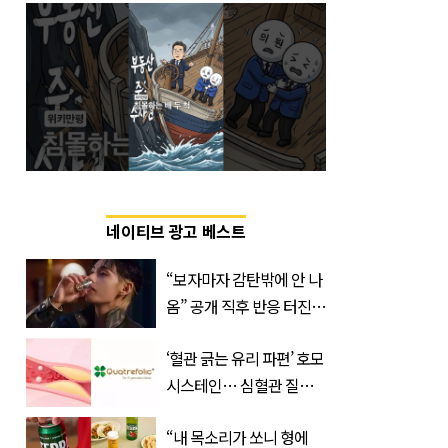
네이티브 광고 베스트
“보자마자 감탄밖에 안 나
옴” 공개 직후 반응 터진
진로 뷔 캠페인 영상
‘혈관 긁는 유리 파편’ 호모
시스테인… 심혈관 질환
으로 사망 위험 부른다
“내 목소리가 쏘니 형에