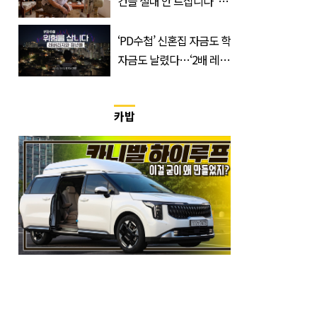
컨을 절대 안 트십니다”…
반응 폭발한 사연의 정체
‘PD수첩’ 신혼집 자금도 학
자금도 날렸다…‘2배 레버
리지’의 덫
카밥