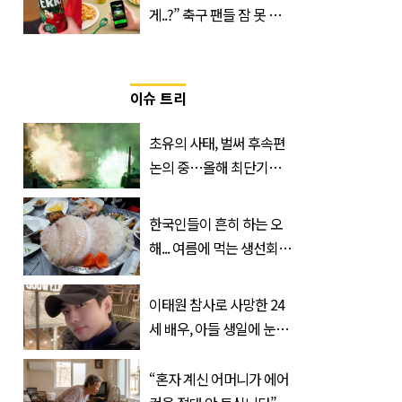
게..?” 축구 팬들 잠 못 들
게 할 테라의 역대급 이벤
트
이슈 트리
초유의 사태, 벌써 후속편
논의 중…올해 최단기간
400만 돌파 성공한 ‘영화’
정체
한국인들이 흔히 하는 오
해... 여름에 먹는 생선회가
위험한 '진짜 이유'
이태원 참사로 사망한 24
세 배우, 아들 생일에 눈물
쏟은 어머니
“혼자 계신 어머니가 에어