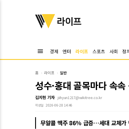
위키트리
라이프
menu
경제
엔터
라이프
스포츠
사회
정
홈
라이프
일반
성수·홍대 골목마다 속속 
김지현 기자
jiihyun1217@wikitree.co.kr
2026-06-28 14:46
작성일
무알콜 맥주 86% 급증…세대 교체가