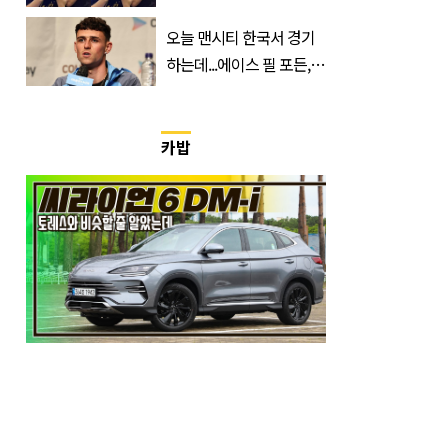
우와 스킨십 근황 포착
오늘 맨시티 한국서 경기
하는데...에이스 필 포든,
이강인 향해 '깜짝 발언'
카밥