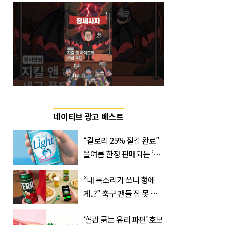
네이티브 광고 베스트
“칼로리 25% 절감 완료”
올여름 한정 판매되는 ‘최
저 칼로리 소주’ 나왔다
“내 목소리가 쏘니 형에
게..?” 축구 팬들 잠 못 들
게 할 테라의 역대급 이벤
‘혈관 긁는 유리 파편’ 호모
트