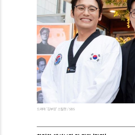
드라마 '김부장' 스틸컷 / SBS