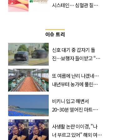
시스테인… 심혈관 질환
으로 사망 위험 부른다
이슈 트리
신호 대기 중 갑자기 돌
진…보행자 들이받고 “다
시 죽여 드릴까”
또 여름에 난리 나겠네…
내년부터 농가에 풀린다는
'신품종' 한국 과일
비키니 입고 해변서
20~30분 떨어진 마트·주
거지 이동 피서객 목격담
속출, 반응 폭발
사생활 논란 이이경, "나
너 부르고 있어" 해외 여배