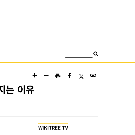
검색
add
remove
link
print
지는 이유
WIKITREE TV