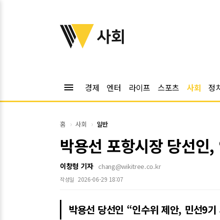
위키트리
사회
menu
경제
엔터
라이프
스포츠
사회
정
홈
사회
일반
박용선 포항시장 당선인,
이창형 기자
chang@wikitree.co.kr
2026-06-29 18:07
작성일
박용선 당선인 “인수위 제안, 민선9기