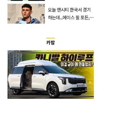
는데 한 푼도 못 벌었다”
오늘 맨시티 한국서 경기
(이유)
하는데...에이스 필 포든,
이강인 향해 '깜짝 발언'
카밥