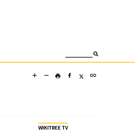
검색
add
remove
link
print
WIKITREE TV