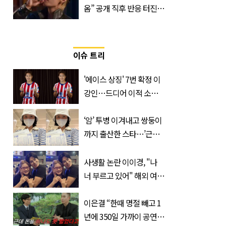
옴” 공개 직후 반응 터진
진로 뷔 캠페인 영상
이슈 트리
'에이스 상징' 7번 확정 이
강인…드디어 이적 소감
입 열었다
‘암’ 투병 이겨내고 쌍둥이
까지 출산한 스타…’근황’
공개되자 눈길
사생활 논란 이이경, "나
너 부르고 있어" 해외 여배
우와 스킨십 근황 포착
이은결 “한때 명절 빼고 1
년에 350일 가까이 공연했