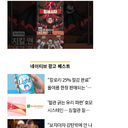
네이티브 광고 베스트
“칼로리 25% 절감 완료”
올여름 한정 판매되는 ‘최
저 칼로리 소주’ 나왔다
‘혈관 긁는 유리 파편’ 호모
시스테인… 심혈관 질환
으로 사망 위험 부른다
“보자마자 감탄밖에 안 나