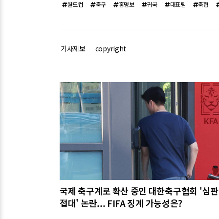
월드컵
축구
홍명보
귀국
대표팀
축협
기사제보
copyright
관련기사
국제 축구계로 확산 중인 대한축구협회 '심판
접대' 논란... FIFA 징계 가능성은?