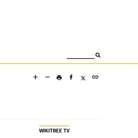
검색
add
remove
link
print
WIKITREE TV