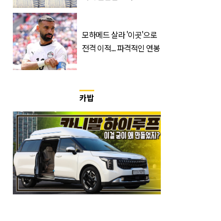
공개되자 눈길
모하메드 살라 '이곳'으로
전격 이적... 파격적인 연봉
카밥