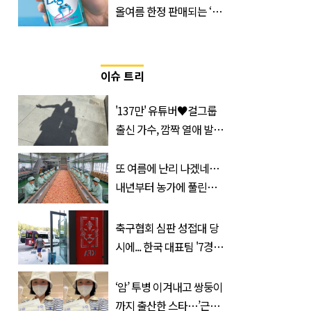
올여름 한정 판매되는 ‘최
저 칼로리 소주’ 나왔다
이슈 트리
'137만' 유튜버♥걸그룹
출신 가수, 깜짝 열애 발
표…공개된 투샷 '눈길'
(+사진)
또 여름에 난리 나겠네…
내년부터 농가에 풀린다는
'신품종' 한국 과일
축구협회 심판 성접대 당
시에... 한국 대표팀 '7경기
무패신화'
‘암’ 투병 이겨내고 쌍둥이
까지 출산한 스타…’근황’