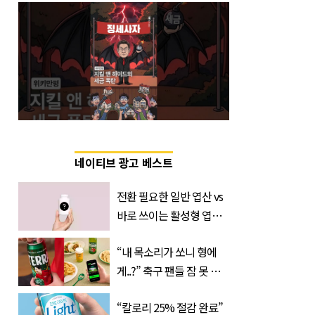
네이티브 광고 베스트
전환 필요한 일반 엽산 vs
바로 쓰이는 활성형 엽
산… 차이는?
“내 목소리가 쏘니 형에
‘Quatrefolic®’ 주목
게..?” 축구 팬들 잠 못 들
게 할 테라의 역대급 이벤
“칼로리 25% 절감 완료”
트