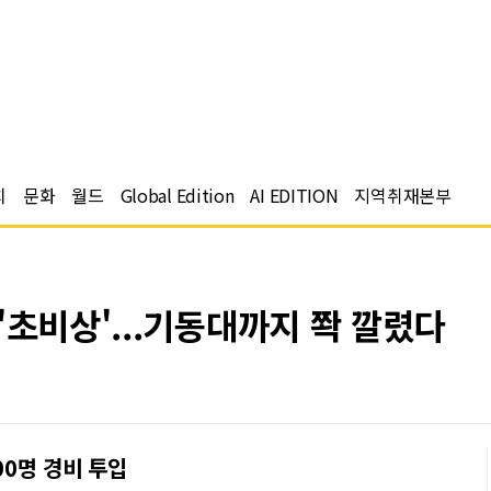
치
문화
월드
Global Edition
AI EDITION
지역취재본부
'초비상'...기동대까지 쫙 깔렸다
00명 경비 투입