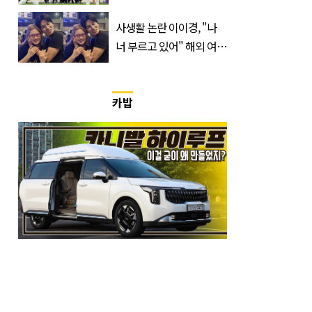
트디부아르 지휘봉 잡은
‘거장’
사생활 논란 이이경, "나
너 부르고 있어" 해외 여배
우와 스킨십 근황 포착
카밥