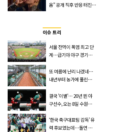
옴” 공개 직후 반응 터진
진로 뷔 캠페인 영상
이슈 트리
서울 전역이 폭염 최고 단
계…급기야 야구 경기까
지 취소
또 여름에 난리 나겠네…
내년부터 농가에 풀린다는
'신품종' 한국 과일
결국 '이별'… 20년 뛴 야
구선수, 오는 8일 수원서
마지막 선언
‘한국 축구대표팀 감독’ 유
력 후보였는데…돌연 코