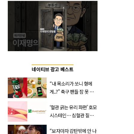
네이티브 광고 베스트
“내 목소리가 쏘니 형에
게..?” 축구 팬들 잠 못 들
게 할 테라의 역대급 이벤
‘혈관 긁는 유리 파편’ 호모
트
시스테인… 심혈관 질환
으로 사망 위험 부른다
“보자마자 감탄밖에 안 나