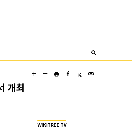
검색
add
remove
link
print
서 개최
WIKITREE TV