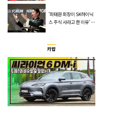
군단장, 결국 이렇게 됐다
'최태원 회장이 SK하이닉
스 주식 사라고 한 이유' 글
급속 확산
카밥