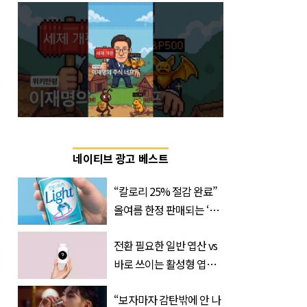
네이티브 광고 베스트
“칼로리 25% 절감 완료”
올여름 한정 판매되는 ‘최
저 칼로리 소주’ 나왔다
전환 필요한 일반 엽산 vs
바로 쓰이는 활성형 엽
산… 차이는?
“보자마자 감탄밖에 안 나
‘Quatrefolic®’ 주목