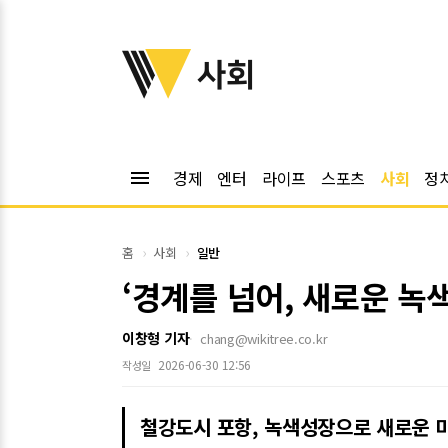
위키트리
사회
menu
경제
엔터
라이프
스포츠
사회
정
홈
사회
일반
‘경계를 넘어, 새로운 녹
이창형 기자
chang@wikitree.co.kr
2026-06-30 12:56
작성일
철강도시 포항, 녹색성장으로 새로운 