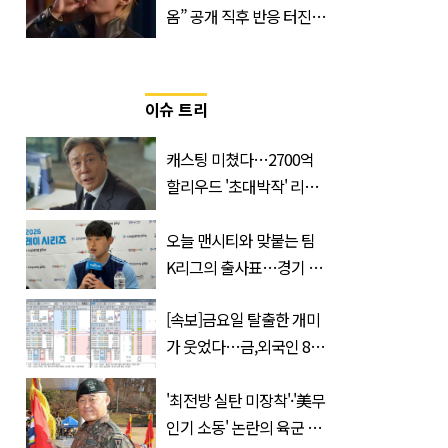
옴” 공개 직후 반응 터진
진로 뷔 캠페인 영상
이슈 트리
캐스팅 미쳤다…2700억
할리우드 '초대박작' 리메
이크하는 한국 영화
오늘 맨시티와 맞붙는 팀
K리그의 출사표…경기 시
간, 장소, 볼 수 있는 곳은?
[속보]금요일 탈출한 개미
가 웃었다…금,외국인 8조
매수에도 월,삼성전자·SK
하이닉스 '와르르'
'최전방 실탄 미장착'·'美무
인기 소동' 논란의 육군 1