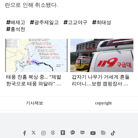
란으로 인해 취소됐다.
배재고
광주제일고
고교야구
최태성
홍석천
탑
라
인
태풍 찬홈 북상 중... “제발
갑자기 나무가 거세게 흔들
한국으로 태풍 와달라” 말
리더니…보령 캠핑장서 일
나오는 이유
가족 등 7명 병원행
기사제보
copyright
저
페
인
위
틱
작
이
스
키
톡