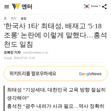
위
엔터
menu
share
Korean
▼
키
트
리
홈
엔터
셀럽
'한국사 1타' 최태성, 배재고 '5·18
조롱' 논란에 이렇게 말했다…홍석
천도 일침
오예인 기자
yein5@wikitree.co.kr
2026-07-01 13:42
작성일
위키트리를 팔로우하세요
G
o
o
g
l
e
News
최태성 “기성세대, 대한민국 교육 방향 절실히
생각해야”
홍석천 “광주 내려가 사과 필요…역사 정확히