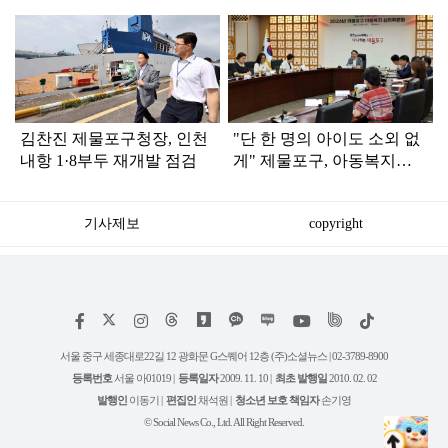
탑
라
인
김찬진 제물포구청장, 인천
"단 한 명의 아이도 소외 없
내항 1·8부두 재개발 점검
게" 제물포구, 아동복지심
의위 전격 출범
기사제보
copyright
저
페
인
위
틱
작
이
스
키
톡
권
스
타
트
서울 중구 세종대로22길 12 광화문 G스퀘어 12층 (주)소셜뉴스 | 02-3789-8900
정
북
그
리
보
등록번호
서울 아01019 |
등록일자
2009. 11. 10 |
최초 발행일
2010. 02. 02
램
유
튜
발행인
이동기 |
편집인
채석원 |
청소년 보호 책임자
손기영
브
© Social News Co., Ltd. All Right Reserved.