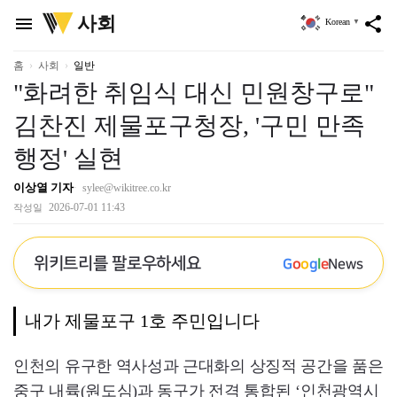
위
사회
menu
share
Korean
▼
키
트
리
홈
사회
일반
"화려한 취임식 대신 민원창구로"
김찬진 제물포구청장, '구민 만족
행정' 실현
이상열 기자
sylee@wikitree.co.kr
2026-07-01 11:43
작성일
위키트리를 팔로우하세요
G
o
o
g
l
e
News
내가 제물포구 1호 주민입니다
인천의 유구한 역사성과 근대화의 상징적 공간을 품은
중구 내륙(원도심)과 동구가 전격 통합된 ‘인천광역시