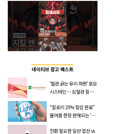
네이티브 광고 베스트
‘혈관 긁는 유리 파편’ 호모
시스테인… 심혈관 질환
으로 사망 위험 부른다
“칼로리 25% 절감 완료”
올여름 한정 판매되는 ‘최
저 칼로리 소주’ 나왔다
전환 필요한 일반 엽산 vs