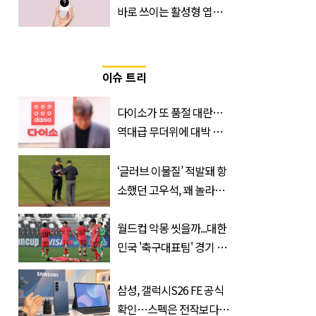
바로 쓰이는 활성형 엽
산… 차이는?
‘Quatrefolic®’ 주목
이슈 트리
다이소가 또 품절 대란…
역대급 무더위에 대박 난
'초가성비 템'
‘글러브 이물질’ 적발돼 항
소했던 고우석, 꽤 놀라운
소식 전해졌다
월드컵 악몽 씻을까...대한
민국 '축구대표팀' 경기 확
정, 날짜와 시간은?
삼성, 갤럭시S26 FE 공식
확인…스펙은 전작보다