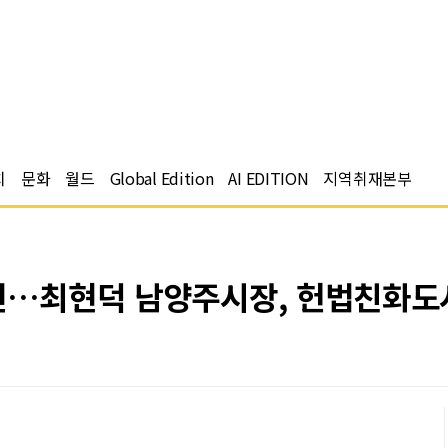
치
문화
월드
Global Edition
AI EDITION
지역취재본부
선언…최현덕 남양주시장, 헌법친화도