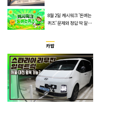
낮췄다
8월 2일 캐시워크 '돈버는
퀴즈' 문제와 정답 딱 알려
드립니다
카밥