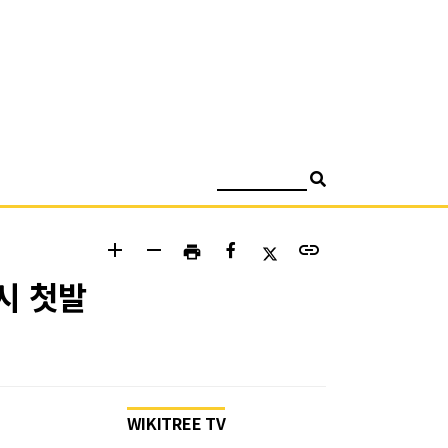
검색
add
remove
link
print
시 첫발
WIKITREE TV