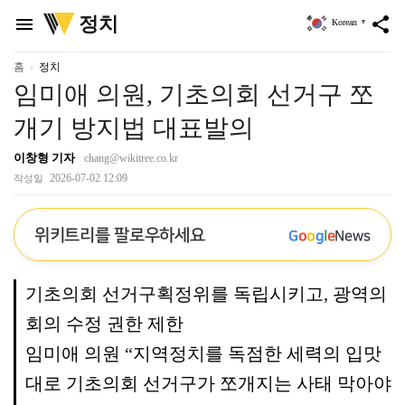
위
정치
menu
share
Korean
▼
키
트
리
홈
정치
임미애 의원, 기초의회 선거구 쪼
개기 방지법 대표발의
이창형 기자
chang@wikitree.co.kr
2026-07-02 12:09
작성일
위키트리를 팔로우하세요
G
o
o
g
l
e
News
기초의회 선거구획정위를 독립시키고, 광역의
회의 수정 권한 제한
임미애 의원 “지역정치를 독점한 세력의 입맛
대로 기초의회 선거구가 쪼개지는 사태 막아야