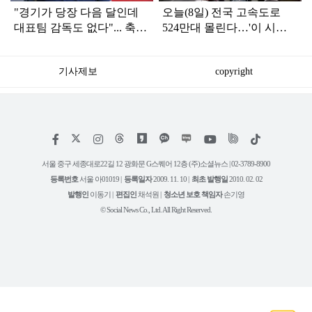
"경기가 당장 다음 달인데
오늘(8일) 전국 고속도로
대표팀 감독도 없다"... 축구
524만대 몰린다…'이 시
협회 현재 상황
간'에 가장 붐빌 듯
기사제보
copyright
저
페
인
위
틱
작
이
스
키
톡
권
스
타
트
서울 중구 세종대로22길 12 광화문 G스퀘어 12층 (주)소셜뉴스 | 02-3789-8900
정
북
그
리
보
등록번호
서울 아01019 |
등록일자
2009. 11. 10 |
최초 발행일
2010. 02. 02
램
유
튜
발행인
이동기 |
편집인
채석원 |
청소년 보호 책임자
손기영
브
© Social News Co., Ltd. All Right Reserved.