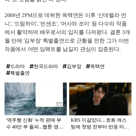
2008년 2PM으로 데뷔한 옥택연은 이후 '신데렐라 언
니', '드림하이', '빈센조', '어사와 조이' 등 다수의 작품
에서 활약하며 배우로서의 입지를 다져왔다. 결혼 3개
월 만에 '김부장' 특별출연으로 근황을 전한 그가 이번
작품에서 어떤 임팩트를 남길지 관심이 집중된다.
드라마
한국드라마
김부장
옥택연
특별출연
탑
라
인
'역주행 신화' 누적 판매 부
KBS 이갈았다…호화 캐스
수 40만 부 돌파...웹툰·영상
팅에 첫방 전부터 반응 터진
화 소식까지 전한 '장편 소
'한국 드라마'