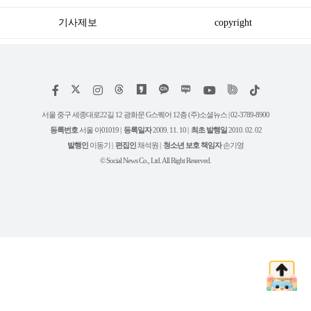
설'
기사제보
copyright
저
페
인
위
틱
작
이
스
키
톡
권
스
타
트
서울 중구 세종대로22길 12 광화문 G스퀘어 12층 (주)소셜뉴스 | 02-3789-8900
정
북
그
리
보
등록번호
서울 아01019 |
등록일자
2009. 11. 10 |
최초 발행일
2010. 02. 02
램
유
튜
발행인
이동기 |
편집인
채석원 |
청소년 보호 책임자
손기영
브
© Social News Co., Ltd. All Right Reserved.