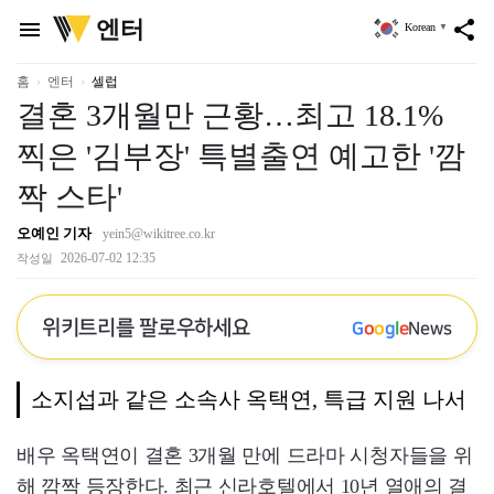
위
엔터
menu
share
Korean
▼
키
트
리
홈
엔터
셀럽
결혼 3개월만 근황…최고 18.1%
찍은 '김부장' 특별출연 예고한 '깜
짝 스타'
오예인 기자
yein5@wikitree.co.kr
2026-07-02 12:35
작성일
위키트리를 팔로우하세요
G
o
o
g
l
e
News
소지섭과 같은 소속사 옥택연, 특급 지원 나서
배우 옥택연이 결혼 3개월 만에 드라마 시청자들을 위
해 깜짝 등장한다. 최근 신라호텔에서 10년 열애의 결