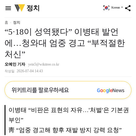
위
정치
menu
share
Korean
▼
키
트
리
홈
정치
“5·18이 성역됐다” 이병태 발언
에…청와대 엄중 경고 “부적절한
처신”
오예인 기자
yein5@wikitree.co.kr
2026-07-04 14:43
작성일
위키트리를 팔로우하세요
G
o
o
g
l
e
News
이병태 “비판은 표현의 자유…'처벌'은 기본권
부인”
靑 “엄중 경고해 향후 재발 방지 강력 요청”