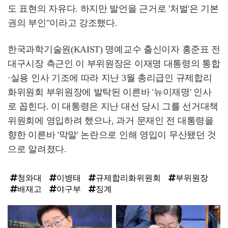
도 표현의 자유다. 하지만 발언을 근거로 '처벌'은 기본
권의 부인"이라고 강조했다.
한국과학기술원(KAIST) 명예교수 출신이자 홍준표 전
대구시장 측근인 이 부위원장은 이재명 대통령의 통합
·실용 인사 기조에 따라 지난 3월 총리급인 규제합리
화위원회 부위원장에 발탁된 이른바 '뉴이재명' 인사
로 꼽힌다. 이 대통령은 지난 대선 당시 그를 선거대책
위원회에 영입하려 했으나, 과거 문재인 전 대통령을
향한 이른바 '막말' 논란으로 인해 영입이 무산됐던 것
으로 알려졌다.
청와대
이병태
규제합리화위원회
부위원장
배재고
야구부
징계
탑
라