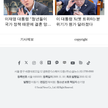
인
이재명 대통령 "청년들이
이 대통령 X(옛 트위터) 분
국가 정책 때문에 결혼 망설
위기가 뭔가 달라졌다
이는 일 없어야"
기사제보
copyright
저
페
인
위
틱
작
이
스
키
톡
권
스
타
트
서울 중구 세종대로22길 12 광화문 G스퀘어 12층 (주)소셜뉴스 | 02-3789-8900
정
북
그
리
보
등록번호
서울 아01019 |
등록일자
2009. 11. 10 |
최초 발행일
2010. 02. 02
램
유
튜
발행인
이동기 |
편집인
채석원 |
청소년 보호 책임자
손기영
브
© Social News Co., Ltd. All Right Reserved.