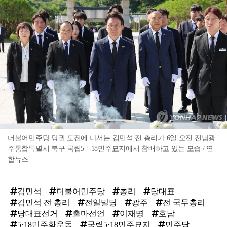
더불어민주당 당권 도전에 나서는 김민석 전 총리가 6일 오전 전남광
주통합특별시 북구 국립5ㆍ18민주묘지에서 참배하고 있는 모습 / 연
합뉴스
김민석
더불어민주당
총리
당대표
김민석 전 총리
전일빌딩
광주
전 국무총리
당대표선거
출마선언
이재명
호남
5·18민주화운동
국립5·18민주묘지
민주당