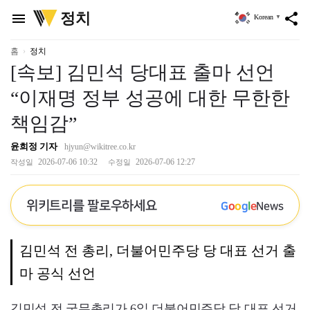
위
정치
menu
share
Korean
▼
키
트
리
홈
정치
[속보] 김민석 당대표 출마 선언
“이재명 정부 성공에 대한 무한한
책임감”
윤희정 기자
hjyun@wikitree.co.kr
2026-07-06 10:32
2026-07-06 12:27
작성일
수정일
위키트리를 팔로우하세요
G
o
o
g
l
e
News
김민석 전 총리, 더불어민주당 당 대표 선거 출
마 공식 선언
김민석 전 국무총리가 6일 더불어민주당 당 대표 선거