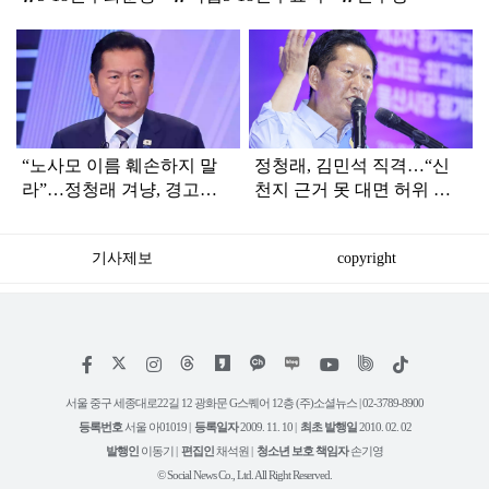
탑
라
인
“노사모 이름 훼손하지 말
정청래, 김민석 직격…“신
라”…정청래 겨냥, 경고장
천지 근거 못 대면 허위 신
세게 날린 인물 정체
고…방화범 못지않은 나쁜
사람”
기사제보
copyright
저
페
인
위
틱
작
이
스
키
톡
권
스
타
트
서울 중구 세종대로22길 12 광화문 G스퀘어 12층 (주)소셜뉴스 | 02-3789-8900
정
북
그
리
보
등록번호
서울 아01019 |
등록일자
2009. 11. 10 |
최초 발행일
2010. 02. 02
램
유
튜
발행인
이동기 |
편집인
채석원 |
청소년 보호 책임자
손기영
브
© Social News Co., Ltd. All Right Reserved.