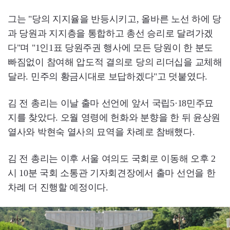
그는 "당의 지지율을 반등시키고, 올바른 노선 하에 당
과 당원과 지지층을 통합하고 총선 승리로 달려가겠
다"며 "1인1표 당원주권 행사에 모든 당원이 한 분도
빠짐없이 참여해 압도적 결의로 당의 리더십을 교체해
달라. 민주의 황금시대로 보답하겠다"고 덧붙였다.
김 전 총리는 이날 출마 선언에 앞서 국립5·18민주묘
지를 찾았다. 오월 영령에 헌화와 분향을 한 뒤 윤상원
열사와 박현숙 열사의 묘역을 차례로 참배했다.
김 전 총리는 이후 서울 여의도 국회로 이동해 오후 2
시 10분 국회 소통관 기자회견장에서 출마 선언을 한
차례 더 진행할 예정이다.