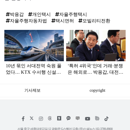
박용갑
개인택시
자율주행택시
자율주행자동차법
택시면허
모빌리티전환
탑
라
인
10년 묶인 서대전역 숙원 풀
‘특허 4위국’인데 거래·분쟁
었다… KTX 수서행 신설에
은 해외로… 박용갑, 대전
충청·대전 정가 ‘환호’
‘지식재산 클러스터법’ 발의
기사제보
copyright
저
페
인
위
틱
작
이
스
키
톡
권
스
타
트
서울 중구 세종대로22길 12 광화문 G스퀘어 12층 (주)소셜뉴스 | 02-3789-8900