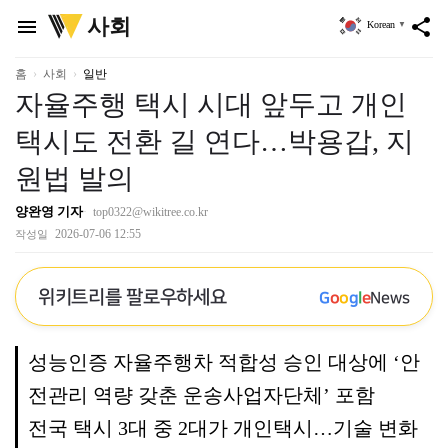
위
사회
menu
share
Korean
▼
키
트
리
홈
사회
일반
자율주행 택시 시대 앞두고 개인
택시도 전환 길 연다…박용갑, 지
원법 발의
양완영 기자
top0322@wikitree.co.kr
2026-07-06 12:55
작성일
위키트리를 팔로우하세요
G
o
o
g
l
e
News
성능인증 자율주행차 적합성 승인 대상에 ‘안
전관리 역량 갖춘 운송사업자단체’ 포함
전국 택시 3대 중 2대가 개인택시…기술 변화