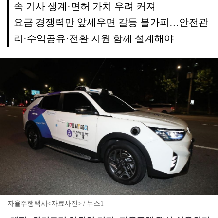
속 기사 생계·면허 가치 우려 커져
요금 경쟁력만 앞세우면 갈등 불가피…안전관
리·수익공유·전환 지원 함께 설계해야
자율주행택시<자료사진> / 뉴스1