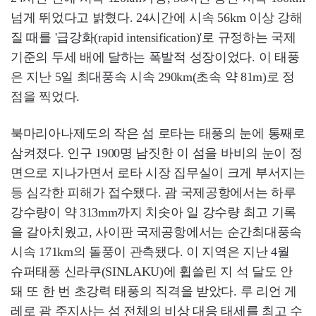
넘게 뛰었다고 밝혔다. 24시간에 시속 56km 이상 강해
질 때를 '급강화(rapid intensification)'로 규정하는 국제
기준의 두세 배에 달하는 폭발적 성장이었다. 이 태풍
은 지난 5일 최대풍속 시속 290km(초속 약 81m)로 정
점을 찍었다.
북마리아나제도의 작은 섬 로타는 태풍의 눈에 통째로
삼켜졌다. 인구 1900명 남짓한 이 섬을 바비의 눈이 정
면으로 지나가면서 로타 시장 집무실이 크게 부서지는
등 심각한 피해가 접수됐다. 괌 국제공항에서는 하루
강수량이 약 313mm까지 치솟아 일 강수량 최고 기록
을 갈아치웠고, 사이판 국제공항에서는 순간최대풍속
시속 171km의 돌풍이 관측됐다. 이 지역은 지난 4월
슈퍼태풍 신라쿠(SINLAKU)에 휩쓸린 지 석 달도 안
돼 또 한 번 초강력 태풍의 직격을 받았다. 루 리언 게
레로 괌 주지사는 섬 전체의 비상 대응 태세를 최고 수