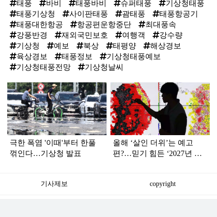
태풍
바비
태풍바비
슈퍼태풍
기상청태풍
태풍기상청
사이판태풍
괌태풍
태풍항공기
태풍대한항공
항공편운항중단
최대풍속
강풍반경
재외국민보호
여행객
강수량
기상청
예보
북상
태평양
해상경보
육상경보
태풍정보
기상청태풍예보
기상청태풍전망
기상청날씨
탑
라
인
극한 폭염 '이때'부터 한풀
올해 ‘살인 더위’는 예고
꺾인다…기상청 발표
편?…믿기 힘든 ‘2027년 여
름 날씨’ 전망
기사제보
copyright