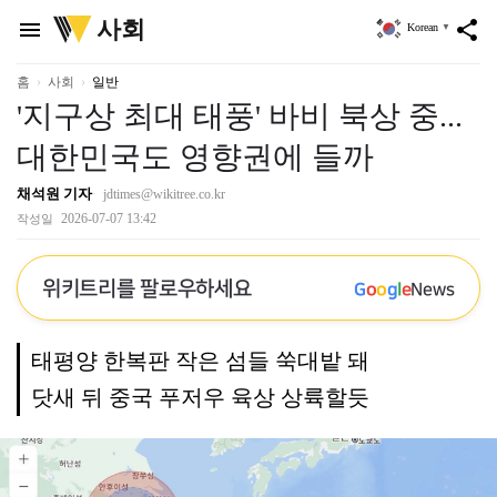
위
사회
menu
share
Korean
▼
키
트
리
홈
사회
일반
'지구상 최대 태풍' 바비 북상 중...
대한민국도 영향권에 들까
채석원 기자
jdtimes@wikitree.co.kr
2026-07-07 13:42
작성일
위키트리를 팔로우하세요
G
o
o
g
l
e
News
태평양 한복판 작은 섬들 쑥대밭 돼
닷새 뒤 중국 푸저우 육상 상륙할듯