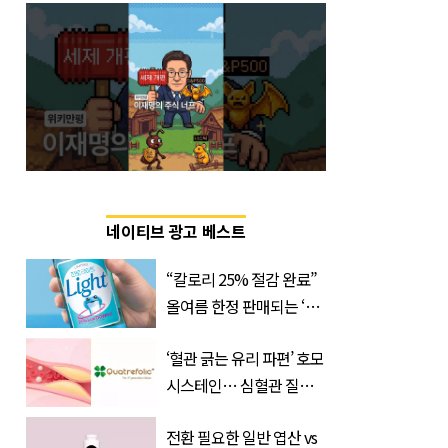
네이티브 광고 베스트
“칼로리 25% 절감 완료”
올여름 한정 판매되는 ‘최
저 칼로리 소주’ 나왔다
‘혈관 긁는 유리 파편’ 호모
시스테인… 심혈관 질환
으로 사망 위험 부른다
전환 필요한 일반 엽산 vs