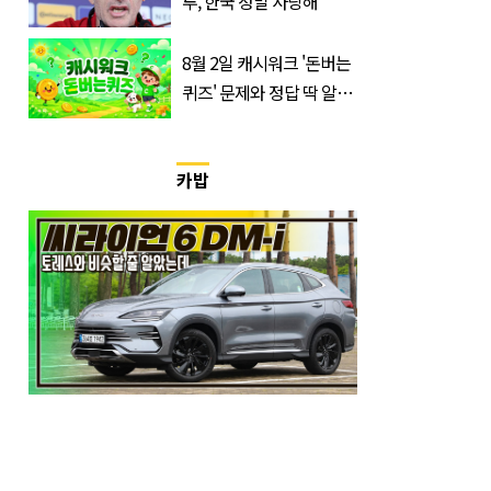
투, 한국 정말 사랑해”
8월 2일 캐시워크 '돈버는
퀴즈' 문제와 정답 딱 알려
드립니다
카밥