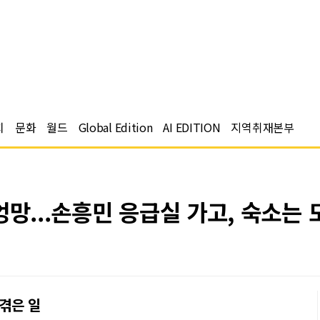
치
문화
월드
Global Edition
AI EDITION
지역취재본부
엉망...손흥민 응급실 가고, 숙소는 
겪은 일