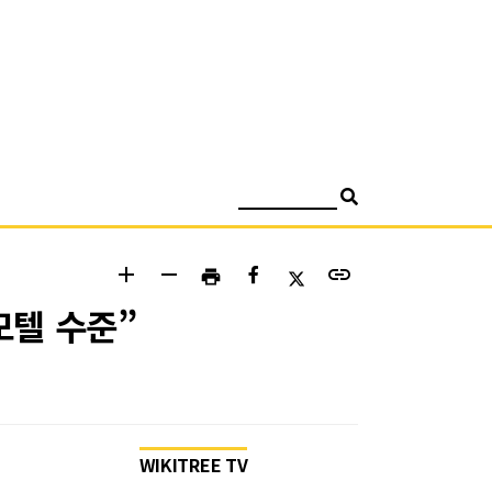
검색
add
remove
link
print
모텔 수준”
WIKITREE TV