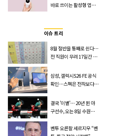
바로 쓰이는 활성형 엽
산… 차이는?
‘Quatrefolic®’ 주목
이슈 트리
8월 절반을 통째로 쉰다…
전 직원이 무려 17일간 휴
가 떠나는 ‘이 회사’
삼성, 갤럭시S26 FE 공식
확인…스펙은 전작보다
낮췄다
결국 '이별'… 20년 뛴 야
구선수, 오는 8일 수원서
마지막 선언
벤투 오른팔 세르지우 “벤