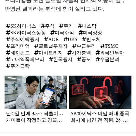
프리미엄을 노린 글로벌 자금의 선제적 이동이 일부
반영된 결과라는 분석에 힘이 실리고 있다.
SK하이닉스
주식
주가
나스닥
SK하이닉스상장
미국주식
미국상장
주식예탁증서
ADR
UBS
반도체
프리미엄
글로벌투자자
수급분리
TSMC
헤지펀드
아비트리지
시가총액
외국인투자
고대역폭메모리
한국증시
공모
수급분석
주가급락
탑
라
인
단 5일 만에 9.3조 싹쓸이…
SK하이닉스 비밀 빼내 중국
개미들이 작정하고 영끌한
회사에 넘긴 전 직원, 2심서
종목 '1위' 정체
도 일부 무죄 적용된 이유