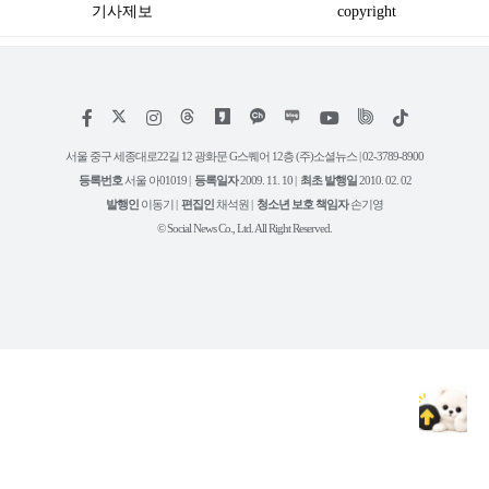
기사제보
copyright
저
페
인
위
틱
작
이
스
키
톡
권
스
타
트
서울 중구 세종대로22길 12 광화문 G스퀘어 12층 (주)소셜뉴스 | 02-3789-8900
정
북
그
리
보
등록번호
서울 아01019 |
등록일자
2009. 11. 10 |
최초 발행일
2010. 02. 02
램
유
튜
발행인
이동기 |
편집인
채석원 |
청소년 보호 책임자
손기영
브
© Social News Co., Ltd. All Right Reserved.