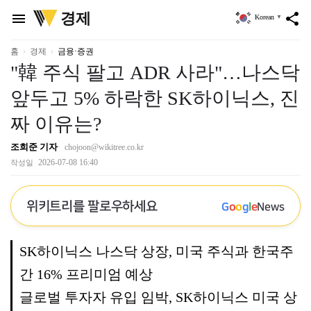
위
경제
menu
share
Korean
▼
키
트
리
홈
경제
금융·증권
"韓 주식 팔고 ADR 사라"…나스닥
앞두고 5% 하락한 SK하이닉스, 진
짜 이유는?
조희준 기자
chojoon@wikitree.co.kr
2026-07-08 16:40
작성일
위키트리를 팔로우하세요
G
o
o
g
l
e
News
SK하이닉스 나스닥 상장, 미국 주식과 한국주
간 16% 프리미엄 예상
글로벌 투자자 유입 임박, SK하이닉스 미국 상