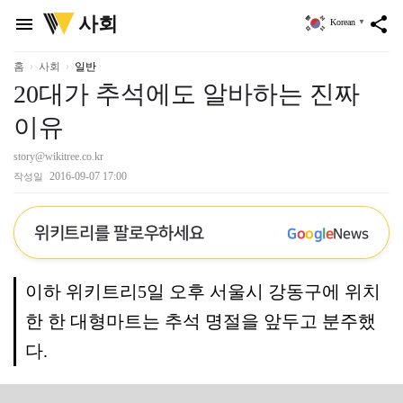
위
사회
menu
share
Korean
▼
키
트
리
홈
사회
일반
20대가 추석에도 알바하는 진짜
이유
story@wikitree.co.kr
2016-09-07 17:00
작성일
위키트리를 팔로우하세요
G
o
o
g
l
e
News
이하 위키트리5일 오후 서울시 강동구에 위치
한 한 대형마트는 추석 명절을 앞두고 분주했
다.