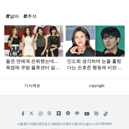
알바
추석
탑
라
인
돌연 연예계 은퇴했는데…
민도희 생각하며 눈물 흘렸
폭염에 쿠팡 물류센터 알바
다는 손호준 행동에 비판 여
중이라는 배우 정체
론이 생긴 이유
기사제보
copyright
저
페
인
위
틱
작
이
스
키
톡
권
스
타
트
서울 중구 세종대로22길 12 광화문 G스퀘어 12층 (주)소셜뉴스 | 02-3789-8900
정
북
그
리