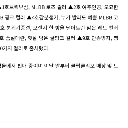
1호브릭부심, MLBB 로즈 컬러 ▲2호 여주인공, 오묘한
B 핑크 컬러 ▲4호갑분생기, 누가 발라도 예쁠 MLBB 코
6호 분위기종결, 오렌지 한 방울 떨어트린 맑은 레드 컬러
호 품절대란, 햇살 담은 쿨핑크 컬러 ▲9호 단종방지, 쨍
10가지 컬러로 출시됐다.
영몰에서 판매 중이며 이달 말부터 클럽클리오 매장 및 드