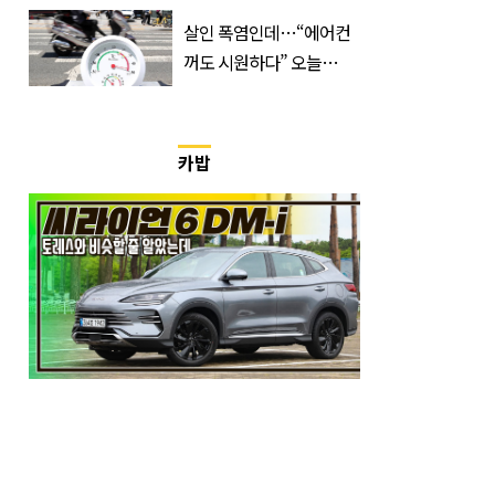
정체는 놀랍게도…
살인 폭염인데…“에어컨
꺼도 시원하다” 오늘
26∼28도에 머문 ‘이곳’
카밥