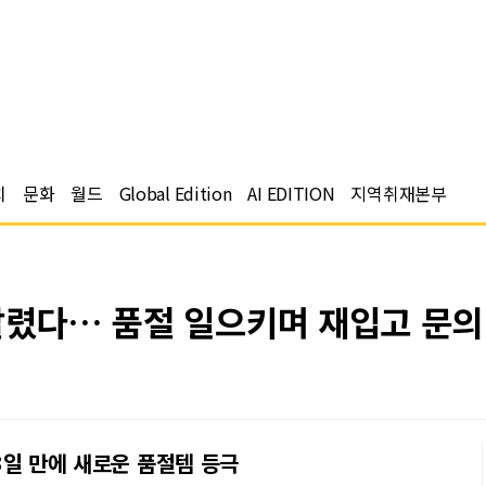
치
문화
월드
Global Edition
AI EDITION
지역취재본부
 팔렸다… 품절 일으키며 재입고 문
 3일 만에 새로운 품절템 등극