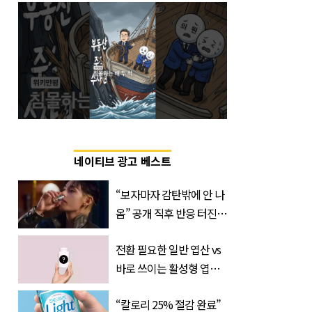
네이티브 광고 베스트
“보자마자 감탄밖에 안 나
옴” 공개 직후 반응 터진
진로 뷔 캠페인 영상
전환 필요한 일반 엽산 vs
바로 쓰이는 활성형 엽
산… 차이는?
“칼로리 25% 절감 완료”
‘Quatrefolic®’ 주목