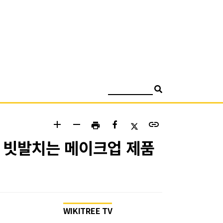
검색
add
remove
link
print
의 빗발치는 메이크업 제품
WIKITREE TV