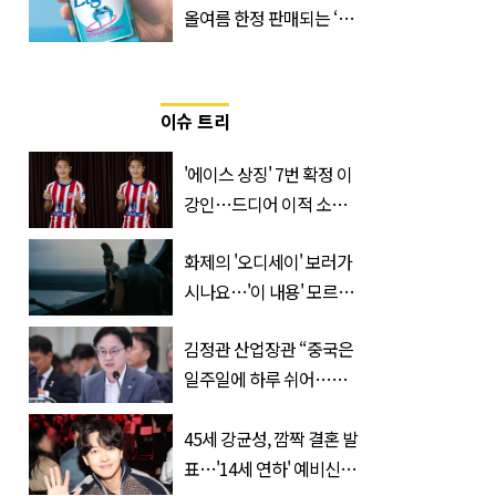
올여름 한정 판매되는 ‘최
저 칼로리 소주’ 나왔다
이슈 트리
'에이스 상징' 7번 확정 이
강인…드디어 이적 소감
입 열었다
화제의 '오디세이' 보러가
시나요…'이 내용' 모르고
가면 절반만 보입니다
김정관 산업장관 “중국은
일주일에 하루 쉬어…주
52시간 손 봐야 한다”
45세 강균성, 깜짝 결혼 발
표…'14세 연하' 예비신부