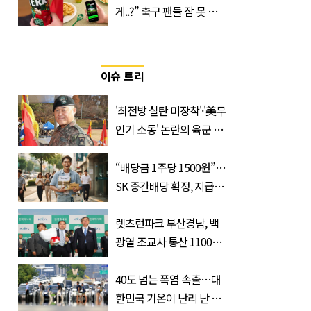
게..?” 축구 팬들 잠 못 들
게 할 테라의 역대급 이벤
트
이슈 트리
'최전방 실탄 미장착'·'美무
인기 소동' 논란의 육군 1
군단장, 결국 이렇게 됐다
“배당금 1주당 1500원”…
SK 중간배당 확정, 지급일
과 대상은?
렛츠런파크 부산경남, 백
광열 조교사 통산 1100
승…부경 역사 새로 썼다
40도 넘는 폭염 속출…대
한민국 기온이 난리 난 이