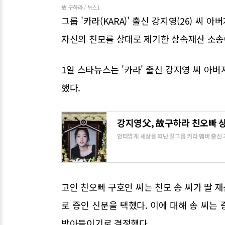
故 구하라 / 뉴스1
그룹 '카라(KARA)' 출신 강지영(26) 씨
자신의 친모를 상대로 제기한 상속재산 소송
1일 스타뉴스는 '카라' 출신 강지영 씨 아
했다.
강지영父, 故구하라 친오빠 
안타깝게 세상을 떠난 걸그룹 카라 멤버 출신 
소송에서...
고인 친오빠 구호인 씨는 친모 송 씨가 딸 
로 증인 신문을 택했다. 이에 대해 송 씨는
받아들이기로 결정했다.