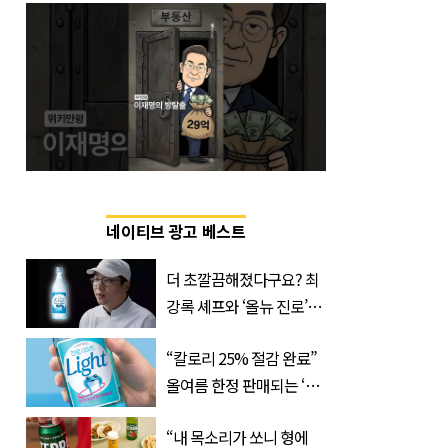
네이티브 광고 베스트
더 초깔끔해졌다구요? 최
강록 셰프와 ‘올뉴 진로’의
만남
“칼로리 25% 절감 완료”
올여름 한정 판매되는 ‘최
저 칼로리 소주’ 나왔다
“내 목소리가 쏘니 형에