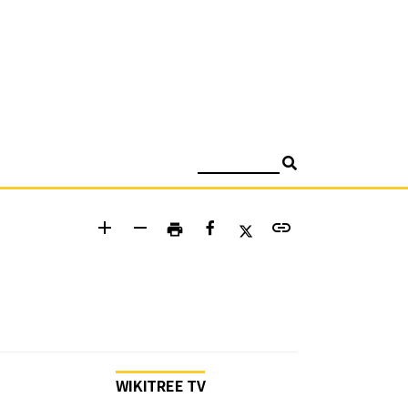
검색
add
remove
link
print
WIKITREE TV