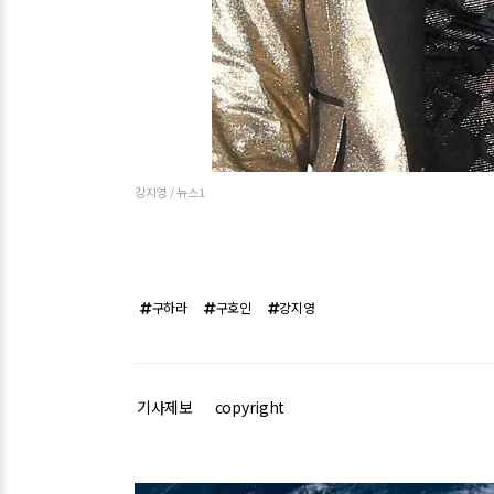
강지영 / 뉴스1
구하라
구호인
강지영
기사제보
copyright
관련기사