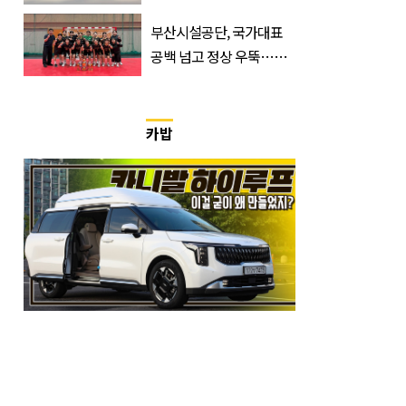
유, 사진 1장으로 설명 가
능
부산시설공단, 국가대표
공백 넘고 정상 우뚝…디
비전리그 우승컵 품었다
카밥