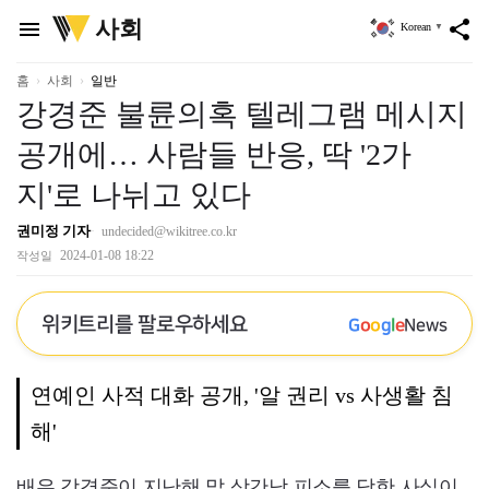
위
사회
menu
share
Korean
▼
키
트
리
홈
사회
일반
강경준 불륜의혹 텔레그램 메시지
공개에… 사람들 반응, 딱 '2가
지'로 나뉘고 있다
권미정 기자
undecided@wikitree.co.kr
2024-01-08 18:22
작성일
위키트리를 팔로우하세요
G
o
o
g
l
e
News
연예인 사적 대화 공개, '알 권리 vs 사생활 침
해'
배우 강경준이 지난해 말 상간남 피소를 당한 사실이