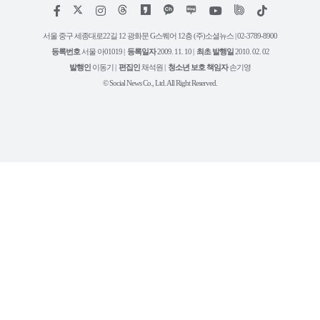
저
페
인
위
틱
작
이
스
키
톡
권
스
타
트
서울 중구 세종대로22길 12 광화문 G스퀘어 12층 (주)소셜뉴스 | 02-3789-8900
정
북
그
리
보
등록번호
서울 아01019 |
등록일자
2009. 11. 10 |
최초 발행일
2010. 02. 02
램
유
튜
발행인
이동기 |
편집인
채석원 |
청소년 보호 책임자
손기영
브
© Social News Co., Ltd. All Right Reserved.