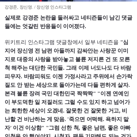
강경준, 장신영. / 장신영 인스타그램
실제로 강경준 논란을 둘러싸고 네티즌들이 남긴 댓글
들에는 엇갈린 반응들이 이어졌다.
위키트리 인스타그램 댓글창에서 일부 네티즌을
"심
지어 장신영 전 남편 아들까지 감싸안는 사랑꾼 이미
지로 대중의 사랑을 받아놓고 불륜 저지른 건 또 모른
척 해주는 대단한 국민들. 그래 이제 너도나도 다 바람
피우자. 바람피워도 이젠 가정사라고 주위에서 손가락
질도 안 받는 세상으로 돌아가는데 다들 편하게 살자.
본격 불륜 장려 국민 대한민국 짝짝짝" "이젠 연예인
이 부도덕한 일 저질러도 그럴 수도 있지 하고 넘어가
는 희한한 세상이 오겠네. 잘못한 건 잘못한 거고, 비
난할 건 비난하는 게 맞음. '죽으면 어떡해. 욕하지 말
자' 이건 이상함" "그럼 선한 척, 좋은 남편, 좋은 아빠
인척을 안 했어야지. 시청자, 팬들 기만해도 되는 건가