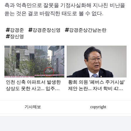
측과 억측만으로 잘못을 기정사실화해 지나친 비난을
쏟는 것은 결코 바람직한 태도로 볼 수 없다.
강경준
강경준장신영
강경준상간남논란
장신영
탑
라
인
인천 신축 아파트서 발생한
황희 의원 '폐버스 주거시설'
상상도 못한 사고... 입주민
제안 논란... 자녀 학비 4200
아닌 사람들마저 '충격'
만원 논쟁으로 확산
기사제보
copyright