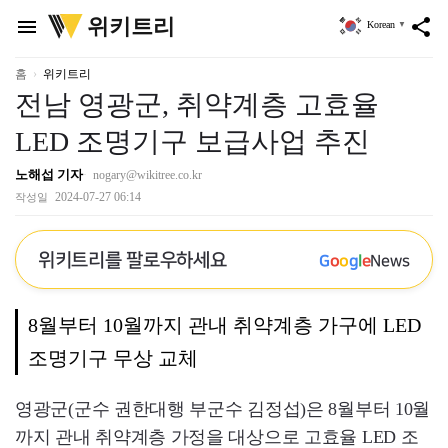
위
위키트리
menu
share
Korean
▼
키
트
리
홈
위키트리
전남 영광군, 취약계층 고효율
LED 조명기구 보급사업 추진
노해섭 기자
nogary@wikitree.co.kr
2024-07-27 06:14
작성일
위키트리를 팔로우하세요
G
o
o
g
l
e
News
8월부터 10월까지 관내 취약계층 가구에 LED
조명기구 무상 교체
영광군(군수 권한대행 부군수 김정섭)은 8월부터 10월
까지 관내 취약계층 가정을 대상으로 고효율 LED 조