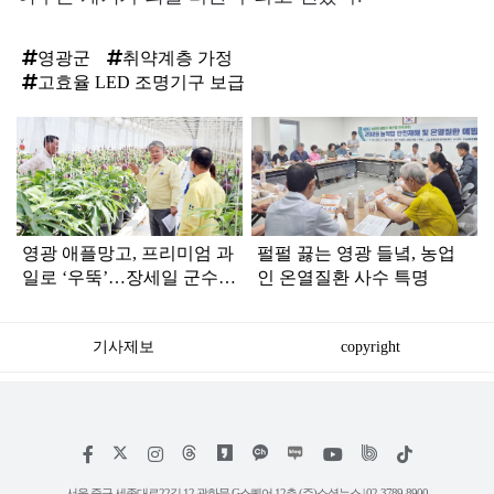
영광군
취약계층 가정
고효율 LED 조명기구 보급
탑
라
인
영광 애플망고, 프리미엄 과
펄펄 끓는 영광 들녘, 농업
일로 ‘우뚝’…장세일 군수
인 온열질환 사수 특명
수확 현장 점검
기사제보
copyright
저
페
인
위
틱
작
이
스
키
톡
권
스
타
트
서울 중구 세종대로22길 12 광화문 G스퀘어 12층 (주)소셜뉴스 | 02-3789-8900