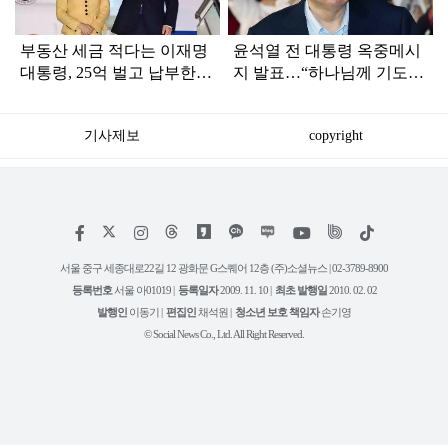
부동산 세금 적다는 이재명
윤석열 전 대통령 옥중메시
대통령, 25억 벌고 납부한
지 발표…“하나님께 기도드
'세금 액수' 봤더니...
리고 있다”
기사제보
copyright
저
페
인
위
틱
작
이
스
키
톡
권
스
타
트
서울 중구 세종대로22길 12 광화문 G스퀘어 12층 (주)소셜뉴스 | 02-3789-8900
정
북
그
리
보
등록번호
서울 아01019 |
등록일자
2009. 11. 10 |
최초 발행일
2010. 02. 02
램
유
튜
발행인
이동기 |
편집인
채석원 |
청소년 보호 책임자
손기영
브
© Social News Co., Ltd. All Right Reserved.