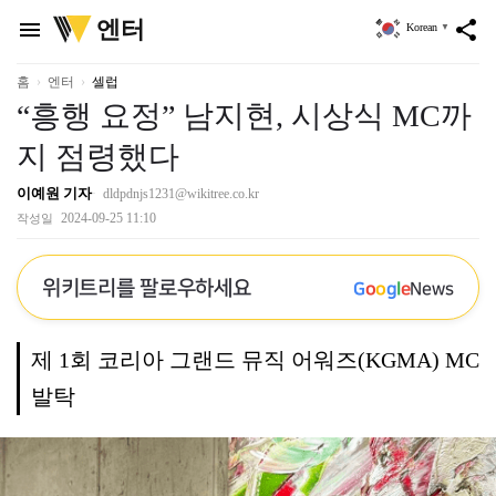
위
엔터
menu
share
Korean
▼
키
트
리
홈
엔터
셀럽
“흥행 요정” 남지현, 시상식 MC까
지 점령했다
이예원 기자
dldpdnjs1231@wikitree.co.kr
2024-09-25 11:10
작성일
위키트리를 팔로우하세요
G
o
o
g
l
e
News
제 1회 코리아 그랜드 뮤직 어워즈(KGMA) MC
발탁