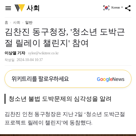
위
사회
menu
share
Korean
▼
키
트
리
홈
사회
일반
김찬진 동구청장, '청소년 도박근
절 릴레이 챌린지' 참여
이상열 기자
sylee@wikitree.co.kr
2024-10-04 10:37
작성일
위키트리를 팔로우하세요
G
o
o
g
l
e
News
청소년 불법 도박문제의 심각성을 알려
김찬진 인천 동구청장은 지난 2일 ‘청소년 도박근절
프로젝트 릴레이 챌린지’에 동참했다.