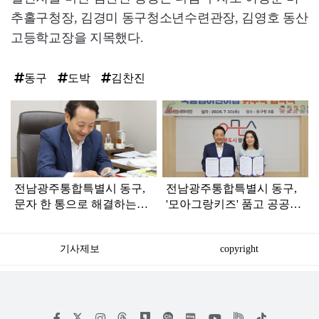
추홀구청장, 김경미 동구청소년수련관장, 김영호 동산
고등학교장을 지목했다.
동구
도박
김찬진
탑
라
인
전남광주통합특별시 동구,
전남광주통합특별시 동구,
문자 한 통으로 해결하는
'모아그랑키즈' 품고 공공보
‘생활민원 원스톱’ 가동
육 1번지 도약
기사제보
copyright
저
페
인
위
틱