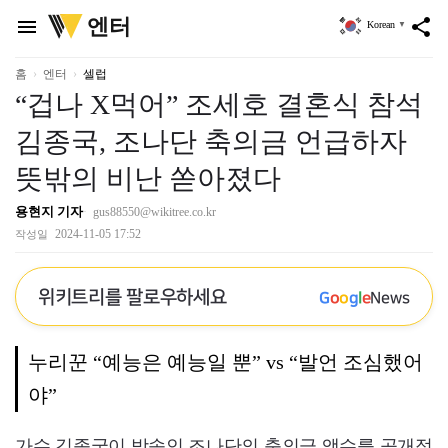
위
엔터
menu
share
Korean
▼
키
트
리
홈
엔터
셀럽
“겁나 X먹어” 조세호 결혼식 참석
김종국, 조나단 축의금 언급하자
뜻밖의 비난 쏟아졌다
용현지 기자
gus88550@wikitree.co.kr
2024-11-05 17:52
작성일
위키트리를 팔로우하세요
G
o
o
g
l
e
News
누리꾼 “예능은 예능일 뿐” vs “발언 조심했어
야”
가수 김종국이 방송인 조나단의 축의금 액수를 공개적