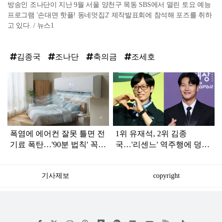
방송인 조나단이 지난 9월 서울 양천구 목동 SBS에서 열린 토요 예능
프로그램 '손대면 핫플! 동네멋집2' 제작발표회에 참석해 포즈를 취하
고 있다. / 뉴스1
김종국
조나단
축의금
조세호
탑
라
인
폭염에 에어컨 잘못 틀면 전
1위 유재석, 2위 김종
기료 폭탄…'90분 법칙' 꼭
국…'리센느' 역주행에 덩달
확인하세요
아 예능인 브랜드평판 3위
차지한 '개그맨'
기사제보
copyright
저