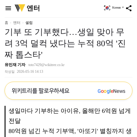
위
엔터
menu
share
Korean
▼
키
트
리
홈
엔터
셀럽
기부 또 기부했다…생일 맞아 무
려 3억 덜컥 냈다는 누적 80억 '진
짜 톱스타'
유민재 기자
toto7429@wikitree.co.kr
2026-05-16 14:13
작성일
위키트리를 팔로우하세요
G
o
o
g
l
e
News
생일마다 기부하는 아이유, 올해만 6억원 넘게
전달
80억원 넘긴 누적 기부액, '아또기' 별칭까지 생