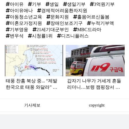
아이유
기부
생일
생일기부
3억원기부
아이유애나
경제적어려움환자지원
아동청소년교육
문화지원
홀몸어르신돌봄
미혼모가정지원
장애인보조기구
누적기부액
기부영웅
21세기대군부인
MBC드라마
변우석
시청률1위
디즈니플러스
탑
라
인
태풍 찬홈 북상 중... “제발
갑자기 나무가 거세게 흔들
한국으로 태풍 와달라” 말
리더니…보령 캠핑장서 일
나오는 이유
가족 등 7명 병원행
기사제보
copyright