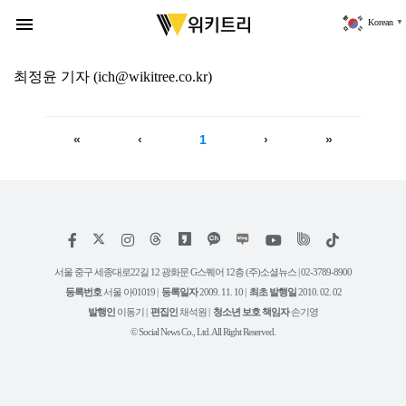
위
키
menu
Korean
▼
트
리
최정윤
기자
(ich@wikitree.co.kr)
«
‹
1
›
»
저
페
인
위
틱
작
이
스
키
톡
권
스
타
트
서울 중구 세종대로22길 12 광화문 G스퀘어 12층 (주)소셜뉴스 | 02-3789-8900
정
북
그
리
보
등록번호
서울 아01019 |
등록일자
2009. 11. 10 |
최초 발행일
2010. 02. 02
램
유
튜
발행인
이동기 |
편집인
채석원 |
청소년 보호 책임자
손기영
브
© Social News Co., Ltd. All Right Reserved.