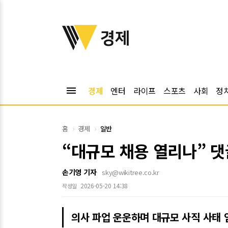
위키트리
경제
menu
경제
엔터
라이프
스포츠
사회
정
홈
경제
일반
“대규모 채용 열리나” 
손기영 기자
sky@wikitree.co.kr
2026-05-20 14:38
작성일
의사 파업 운운하며 대규모 사직 사태