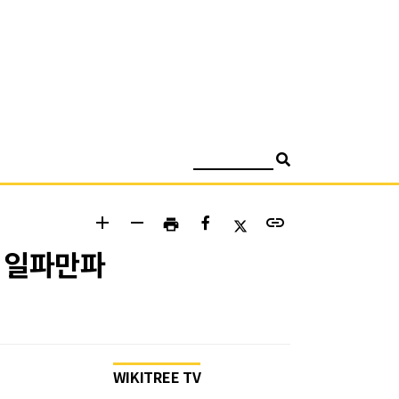
검색
add
remove
link
print
글 일파만파
WIKITREE TV