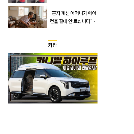
국'에서 덜미 잡혔다
“혼자 계신 어머니가 에어
컨을 절대 안 트십니다”…
반응 폭발한 사연의 정체
카밥