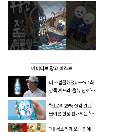
네이티브 광고 베스트
더 초깔끔해졌다구요? 최
강록 셰프와 ‘올뉴 진로’의
만남
“칼로리 25% 절감 완료”
올여름 한정 판매되는 ‘최
저 칼로리 소주’ 나왔다
“내 목소리가 쏘니 형에