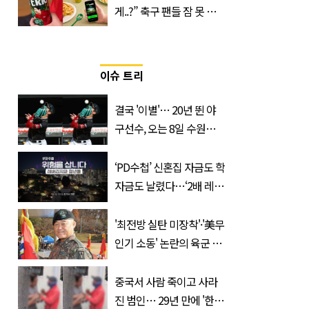
게..?” 축구 팬들 잠 못 들
게 할 테라의 역대급 이벤
트
이슈 트리
결국 '이별'… 20년 뛴 야
구선수, 오는 8일 수원서
마지막 선언
‘PD수첩’ 신혼집 자금도 학
자금도 날렸다…‘2배 레버
리지’의 덫
'최전방 실탄 미장착'·'美무
인기 소동' 논란의 육군 1
군단장, 결국 이렇게 됐다
중국서 사람 죽이고 사라
진 범인… 29년 만에 '한