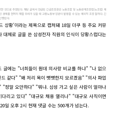
작성한 것으로 추정된다. 해당 글에서 언급된 긴급조정권은 노동조합 및 노동관계조정법(노조법) 제
민 경제를 현저히 해할 우려가 있을 때 고용노동부 장관이 발동할 수 있는 예외적 조정 절차다. 긴
진행된다.
드 상황'이라는 제목으로 캡처돼 18일 더쿠 등 주요 커뮤
나 대체로 글을 쓴 삼성전자 직원의 인식이 당황스럽다는
 글에는 "너희들이 뭔데 의사랑 비교를 하냐" "나 없으
드 같다" "왜 저리 목이 뻣뻣한지 모르겠음" "의사 파업
 "정말 오만하다" "뭐냐. 삼성 가고 싶은 사람이 얼마나
기다리고 있다" "대규모 채용 열리나" "대규모 사직이면
0일 오후 2시 현재 댓글 수는 500개가 넘는다.