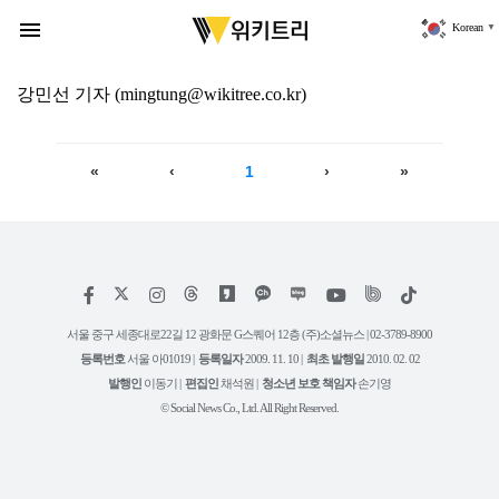
위
키
menu
Korean
▼
트
리
강민선
기자
(mingtung@wikitree.co.kr)
«
‹
1
›
»
저
페
인
위
틱
작
이
스
키
톡
권
스
타
트
서울 중구 세종대로22길 12 광화문 G스퀘어 12층 (주)소셜뉴스 | 02-3789-8900
정
북
그
리
보
등록번호
서울 아01019 |
등록일자
2009. 11. 10 |
최초 발행일
2010. 02. 02
램
유
튜
발행인
이동기 |
편집인
채석원 |
청소년 보호 책임자
손기영
브
© Social News Co., Ltd. All Right Reserved.